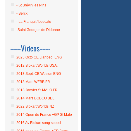
- St Brévin les Pins
- Berck
- La Franqui / Leucate
-Saint Georges de Didonne
-------Videos-------
2023 Octo CE Llanbedl ENG
2012 Blokart Worlds USA.
2013 Sept. CE Weston ENG
2013 Mars WEBB FR
2013 Janvier St MALO FR
2014 Mars BOBCO BEL
2022 Blokart Worlds NZ
2014 Open de France +GP St Malo
2016 Av Blokart song speed