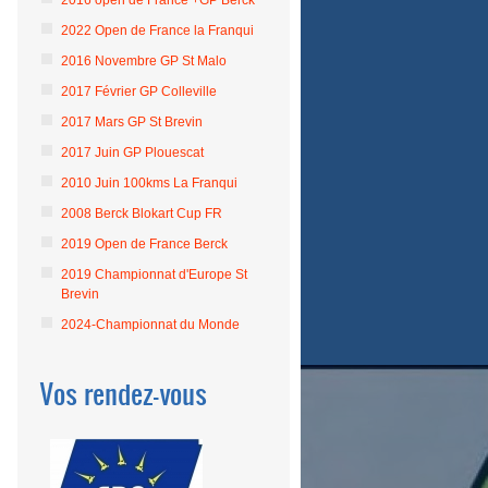
2016 open de France +GP Berck
2022 Open de France la Franqui
2016 Novembre GP St Malo
2017 Février GP Colleville
2017 Mars GP St Brevin
2017 Juin GP Plouescat
2010 Juin 100kms La Franqui
2008 Berck Blokart Cup FR
2019 Open de France Berck
2019 Championnat d'Europe St
Brevin
2024-Championnat du Monde
Vos rendez-vous