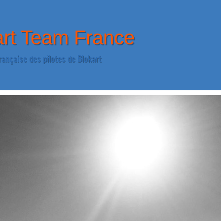
art Team France
rançaise des pilotes de Blokart