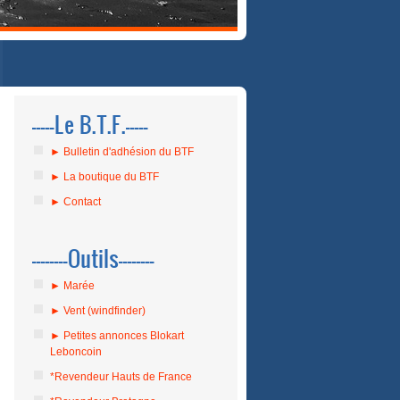
-----Le B.T.F.-----
► Bulletin d'adhésion du BTF
► La boutique du BTF
► Contact
--------Outils--------
► Marée
► Vent (windfinder)
► Petites annonces Blokart
Leboncoin
*Revendeur Hauts de France