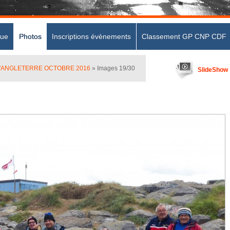
que
Photos
Inscriptions évènements
Classement GP CNP CDF
D'ANGLETERRE OCTOBRE 2016
» Images 19/30
SlideShow