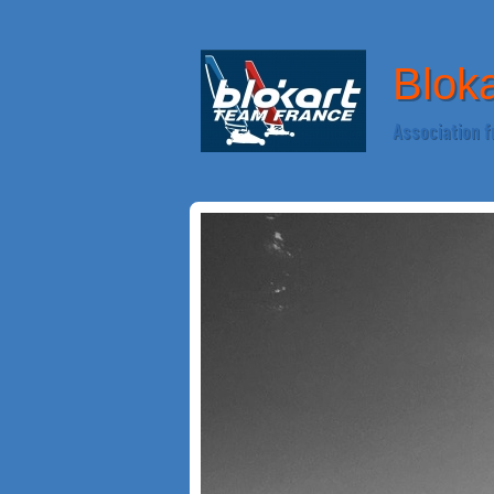
Blok
Association f