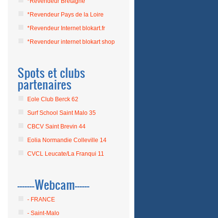
*Revendeur Bretagne
*Revendeur Pays de la Loire
*Revendeur Internet blokart.fr
*Revendeur internet blokart shop
Spots et clubs
partenaires
Eole Club Berck 62
Surf School Saint Malo 35
CBCV Saint Brevin 44
Eolia Normandie Colleville 14
CVCL Leucate/La Franqui 11
-------Webcam------
- FRANCE
- Saint-Malo