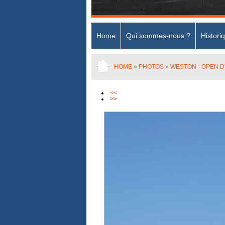
Home
Qui sommes-nous ?
Histori
HOME
»
PHOTOS
»
WESTON - OPEN 
<<
>>