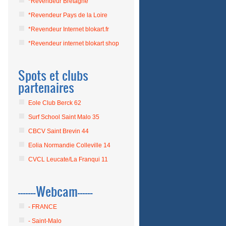
*Revendeur Bretagne
*Revendeur Pays de la Loire
*Revendeur Internet blokart.fr
*Revendeur internet blokart shop
Spots et clubs
partenaires
Eole Club Berck 62
Surf School Saint Malo 35
CBCV Saint Brevin 44
Eolia Normandie Colleville 14
CVCL Leucate/La Franqui 11
-------Webcam------
- FRANCE
- Saint-Malo