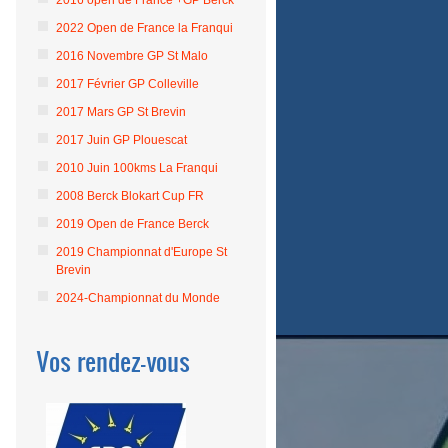
2016 open de France +GP Berck
2022 Open de France la Franqui
2016 Novembre GP St Malo
2017 Février GP Colleville
2017 Mars GP St Brevin
2017 Juin GP Plouescat
2010 Juin 100kms La Franqui
2008 Berck Blokart Cup FR
2019 Open de France Berck
2019 Championnat d'Europe St
Brevin
2024-Championnat du Monde
Vos rendez-vous