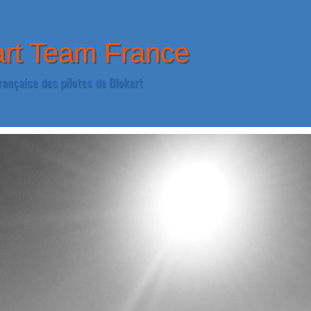
art Team France
rançaise des pilotes de Blokart