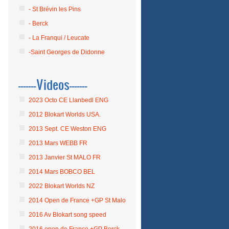
- St Brévin les Pins
- Berck
- La Franqui / Leucate
-Saint Georges de Didonne
-------Videos-------
2023 Octo CE Llanbedl ENG
2012 Blokart Worlds USA.
2013 Sept. CE Weston ENG
2013 Mars WEBB FR
2013 Janvier St MALO FR
2014 Mars BOBCO BEL
2022 Blokart Worlds NZ
2014 Open de France +GP St Malo
2016 Av Blokart song speed