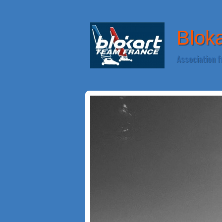
Blok
Association f