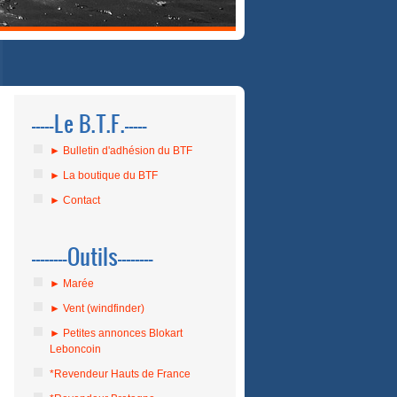
-----Le B.T.F.-----
► Bulletin d'adhésion du BTF
► La boutique du BTF
► Contact
--------Outils--------
► Marée
► Vent (windfinder)
► Petites annonces Blokart
Leboncoin
*Revendeur Hauts de France