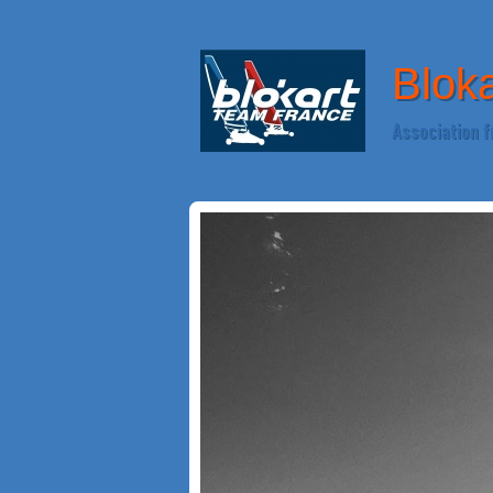
Blok
Association f