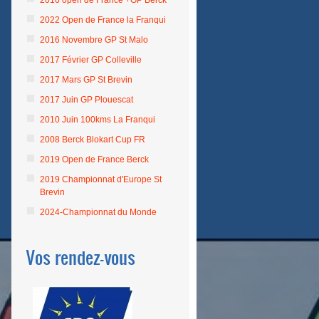
2016 open de France +GP Berck
2022 Open de France la Franqui
2016 Novembre GP St Malo
2017 Février GP Colleville
2017 Mars GP St Brevin
2017 Juin GP Plouescat
2010 Juin 100kms La Franqui
2008 Berck Blokart Cup FR
2019 Open de France Berck
2019 Championnat d'Europe St
Brevin
2024-Championnat du Monde
Vos rendez-vous