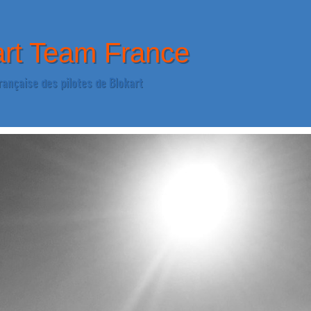
art Team France
rançaise des pilotes de Blokart