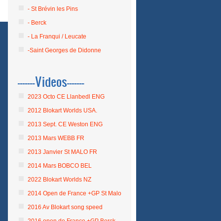
- St Brévin les Pins
- Berck
- La Franqui / Leucate
-Saint Georges de Didonne
-------Videos-------
2023 Octo CE Llanbedl ENG
2012 Blokart Worlds USA.
2013 Sept. CE Weston ENG
2013 Mars WEBB FR
2013 Janvier St MALO FR
2014 Mars BOBCO BEL
2022 Blokart Worlds NZ
2014 Open de France +GP St Malo
2016 Av Blokart song speed