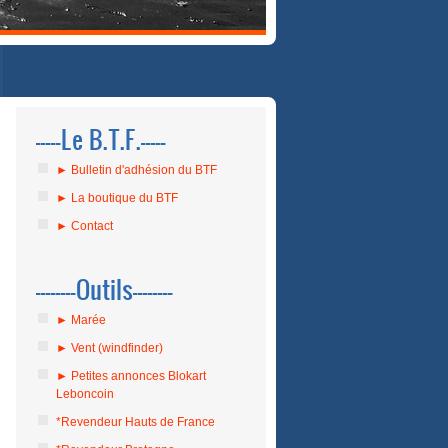
-----Le B.T.F.-----
► Bulletin d'adhésion du BTF
► La boutique du BTF
► Contact
--------Outils--------
► Marée
► Vent (windfinder)
► Petites annonces Blokart
Leboncoin
*Revendeur Hauts de France