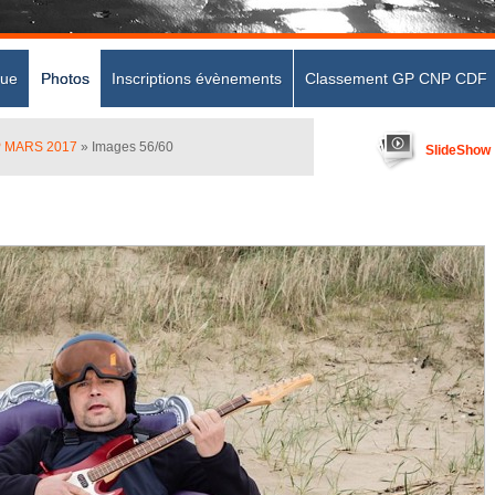
que
Photos
Inscriptions évènements
Classement GP CNP CDF
P MARS 2017
» Images 56/60
SlideShow