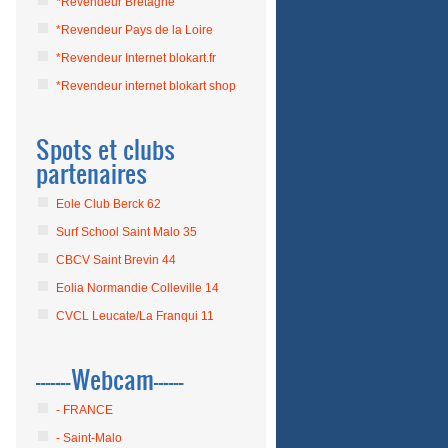
*Revendeur Bretagne
*Revendeur Pays de la Loire
*Revendeur Internet blokart.fr
*Revendeur internet blokart shop
Spots et clubs
partenaires
Eole Club Berck 62
Surf School Saint Malo 35
CBCV Saint Brevin 44
Eolia Normandie Colleville 14
CVCL Leucate/La Franqui 11
-------Webcam------
- FRANCE
- Saint-Malo