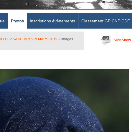
que
Photos
Inscriptions évènements
Classement GP CNP CDF
LO GP SAINT BREVIN MARS 2019
» Images
SlideShow