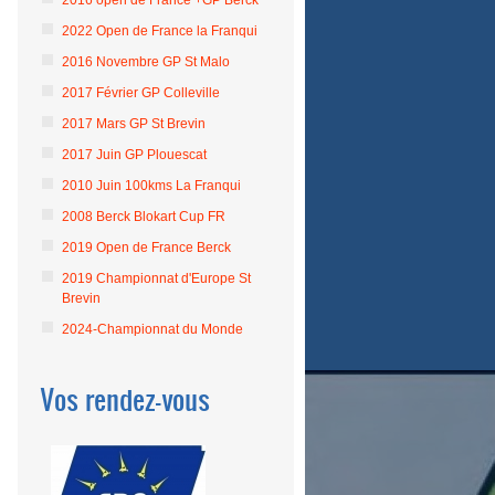
2016 open de France +GP Berck
2022 Open de France la Franqui
2016 Novembre GP St Malo
2017 Février GP Colleville
2017 Mars GP St Brevin
2017 Juin GP Plouescat
2010 Juin 100kms La Franqui
2008 Berck Blokart Cup FR
2019 Open de France Berck
2019 Championnat d'Europe St
Brevin
2024-Championnat du Monde
Vos rendez-vous