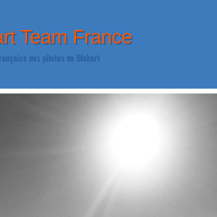
art Team France
rançaise des pilotes de Blokart