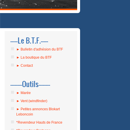
-----Le B.T.F.-----
► Bulletin d'adhésion du BTF
► La boutique du BTF
► Contact
--------Outils--------
► Marée
► Vent (windfinder)
► Petites annonces Blokart
Leboncoin
*Revendeur Hauts de France