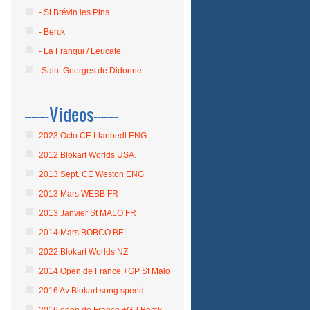
- St Brévin les Pins
- Berck
- La Franqui / Leucate
-Saint Georges de Didonne
-------Videos-------
2023 Octo CE Llanbedl ENG
2012 Blokart Worlds USA.
2013 Sept. CE Weston ENG
2013 Mars WEBB FR
2013 Janvier St MALO FR
2014 Mars BOBCO BEL
2022 Blokart Worlds NZ
2014 Open de France +GP St Malo
2016 Av Blokart song speed