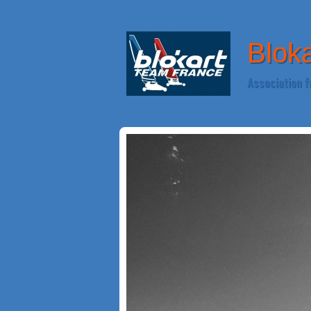
Blok
Association f