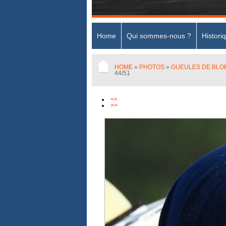
Home
Qui sommes-nous ?
Histori
HOME
»
PHOTOS
»
GUEULES DE BLOB
44/51
<<
>>