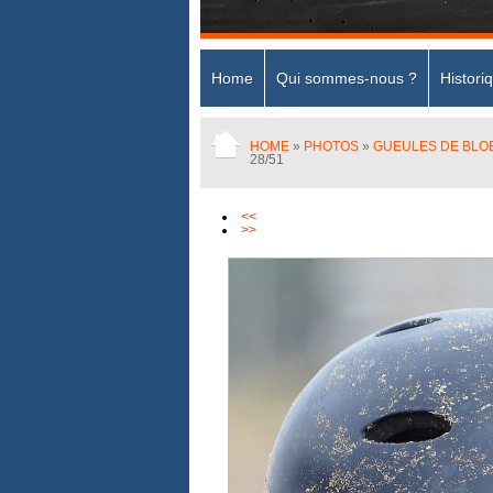
Home
Qui sommes-nous ?
Histori
HOME
»
PHOTOS
»
GUEULES DE BLOB
28/51
<<
>>