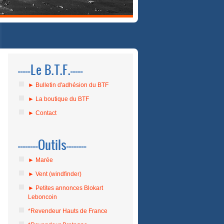
-----Le B.T.F.-----
► Bulletin d'adhésion du BTF
► La boutique du BTF
► Contact
--------Outils--------
► Marée
► Vent (windfinder)
► Petites annonces Blokart
Leboncoin
*Revendeur Hauts de France