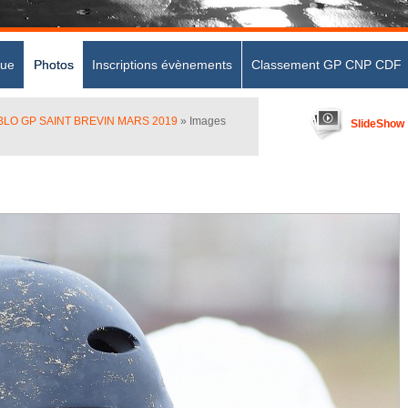
que
Photos
Inscriptions évènements
Classement GP CNP CDF
LO GP SAINT BREVIN MARS 2019
» Images
SlideShow