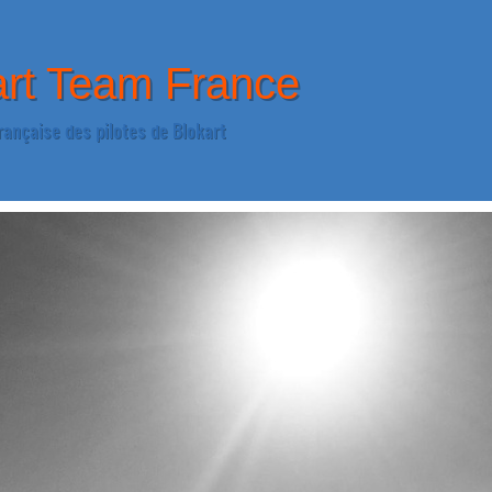
art Team France
rançaise des pilotes de Blokart