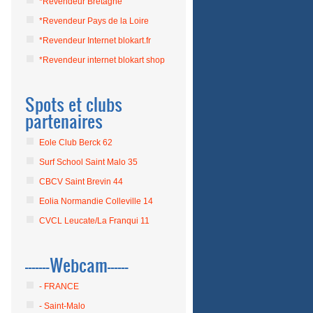
*Revendeur Bretagne
*Revendeur Pays de la Loire
*Revendeur Internet blokart.fr
*Revendeur internet blokart shop
Spots et clubs
partenaires
Eole Club Berck 62
Surf School Saint Malo 35
CBCV Saint Brevin 44
Eolia Normandie Colleville 14
CVCL Leucate/La Franqui 11
-------Webcam------
- FRANCE
- Saint-Malo