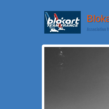
Blok
Association f