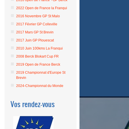
2016 open de France +GP Berck
2022 Open de France la Franqui
2016 Novembre GP St Malo
2017 Février GP Colleville
2017 Mars GP St Brevin
2017 Juin GP Plouescat
2010 Juin 100kms La Franqui
2008 Berck Blokart Cup FR
2019 Open de France Berck
2019 Championnat d'Europe St
Brevin
2024-Championnat du Monde
Vos rendez-vous