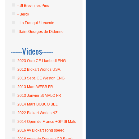
- St Brévin les Pins
- Berck
- La Franqui / Leucate
-Saint Georges de Didonne
-------Videos-------
2023 Octo CE Llanbedl ENG
2012 Blokart Worlds USA.
2013 Sept. CE Weston ENG
2013 Mars WEBB FR
2013 Janvier St MALO FR
2014 Mars BOBCO BEL
2022 Blokart Worlds NZ
2014 Open de France +GP St Malo
2016 Av Blokart song speed